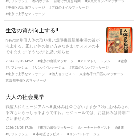
#リフレッシュ
都内ホテル
自宅での寛ぎ時間
#東京のリンパマッサージ
#中央区の出張マッサージ
#プロのオイルマッサージ
#東京で上手なマッサージ
生活の質が向上する‼️
Newton別冊人体の取り扱い説明書最新版生活の質が
向上する、正しい体の使い方みなさま‼️オススメの本
です☆えっ‼️そうなの‼️と思い知らせ...
2026/08/06 14:52
#東京の出張マッサージ
#アロマトリートメント
#健康
#リフレッシュ
#リンパドレナージュ
#東京のリンパマッサージ
#東京で上手なマッサージ
#個人セラピスト
東京都千代田区のマッサージ
東京都中央区のマッサージ
大人の社会見学
戦艦大和ミュージアムへ❣️ 夏休みは🌻ございますか？秋にお休みされ
る方もいらっしゃるようですね。セジュールでは、お盆休みは特別ご
ざいませんの...
2026/08/05 17:36
#東京の出張マッサージ
#オーナーセラピスト
#健康
#リフレッシュ
＃本格派セラピスト
#リンパドレナージュ