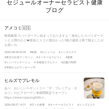
セジュールオーナーセラピスト健康
ブログ
アメコミ🇺🇸
映画鑑賞 スパイダーマン始まっておりますよ！進化したスパイダーマ
ンと人間の心と❤️使命とスゴイ面白かった‼️夜の最終上映で観ましたが
お若いカ...
2026/08/08 05:00
#映画
#セジュール
#メンズエステ
#東京の出張マッサージ
#オーナーセラピスト
#健康
#リンパドレナージュ
＃本格派セラピスト
#読書の時間
#早朝からのマッサージ可
ヒルズでプレモル
あ〜、おいしい〜サントリー『ザ・プレミアム・モ
ルツ』のビアガーデン🍻期間限定でオープン
https://www.roppongihills.c...
2026/08/07 14:21
#日々の食事
#オーナーセラピスト
#メンズエステ