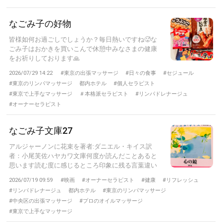
なごみ子の好物
皆様如何お過ごしでしょうか？毎日熱いですね🥵な
ごみ子はおかきを買いこんで休憩中みなさまの健康
をお祈りしております🙏
2026/07/29 14:22
#東京の出張マッサージ
#日々の食事
#セジュール
#東京のリンパマッサージ
都内ホテル
#個人セラピスト
#東京で上手なマッサージ
＃本格派セラピスト
#リンパドレナージュ
#オーナーセラピスト
なごみ子文庫27
アルジャーノンに花束を著者:ダニエル・キイス訳
者：小尾芙佐ハヤカワ文庫何度か読んだことあると
思います読む度に感じるところ印象に残る言葉違い
ま...
2026/07/19 09:59
#映画
#オーナーセラピスト
#健康
#リフレッシュ
#リンパドレナージュ
都内ホテル
#東京のリンパマッサージ
#中央区の出張マッサージ
#プロのオイルマッサージ
#東京で上手なマッサージ