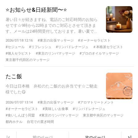
⭐️お知らせ&日経新聞〜⭐️
暑い日々が続きますね、電話のご対応時間のお知ら
せです☆9時から22時までのご対応とさせて頂きま
す。メールは24時間受付しております。暑い夏で...
2026/07/18 12:16
#東京の出張マッサージ
#オーナーセラピスト
#セジュール
#リフレッシュ
#リンパドレナージュ
＃本格派セラピスト
#個人セラピスト
#東京のリンパマッサージ
#プロのオイルマッサージ
東京都千代田区のマッサージ
たこ飯
今日は日本橋 弁松のたこ飯のお弁当です☆ご馳走
様でした😋
2026/07/07 13:14
#東京の出張マッサージ
#アロマトリートメント
#オーナーセラピスト
#美味しいお食事
#リンパドレナージュ
#食いしんぼう同盟
#東京のリンパマッサージ
東京都中央区のマッサージ
都内ホテル
自宅での寛ぎ時間
|
|
前のページ
次のページ