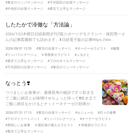
#東京のリンパマッサージ
#千代田区の出張マッサージ
#中央区の出張マッサージ
#東京で上手なマッサージ
したたかで冷徹な「方法論」
2026/7/23木曜日日経新聞夕刊7面スポーツデモクラシー・保田秀一さ
んの記事図書館でも読めます。⬇️日経電子版の記事https://ww...
2026/08/01 13:35
#東京の出張マッサージ
#オーナーセラピスト
#健康
#リンパドレナージュ
＃本格派セラピスト
#ふるさと
#東京で上手なマッサージ
#プロのオイルマッサージ
#千代田区の出張マッサージ
#東京のリンパマッサージ
なっとう❣️
つつましいお食事が、健康長寿の秘訣です☆炊き立
てご飯に納豆とお味噌汁🍚ちょっと待って❣️炊き立て
ご飯に納豆をかけるとナットーキナーゼの効果が...
2026/07/31 17:15
#東京の出張マッサージ
#セジュール
#日々の食事
#アロマトリートメント
#リンパドレナージュ
#オーナーセラピスト
#美味しいお食事
＃港区発の個人セラピスト
＃本格派セラピスト
#東京で上手なマッサージ