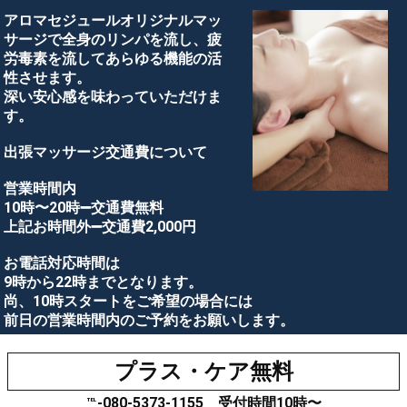
アロマセジュールオリジナルマッ
サージで全身のリンパを流し、疲
労毒素を流してあらゆる機能の活
性させます。
深い安心感を味わっていただけま
す。
出張マッサージ交通費について
営業時間内
10時〜20時➖交通費無料
上記お時間外➖交通費2,000円
お電話対応時間は
9時から22時までとなります。
尚、10時スタートをご希望の場合には
前日の営業時間内のご予約をお願いします。
プラス・ケア無料
℡-080-5373-1155 受付時間10時〜