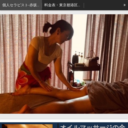
»
個人セラピスト-赤坂､出張リンパマッサージはアロマセジュール東京
料金表・東京都港区－本格派出張アロマオイルマッサージはセジュールへ
セジュールオーナーセラピスト健康ブログ
東京都港区赤坂・地名の由来
オイルマッサージの全