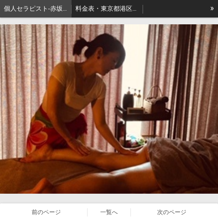
»
個人セラピスト-赤坂､出張リンパマッサージはアロマセジュール東京
料金表・東京都港区－本格派出張アロマオイルマッサージはセジュールへ
セジュールオーナーセラピスト健康ブログ
東京都港区赤坂・地名の由来
前のページ
一覧へ
次のページ