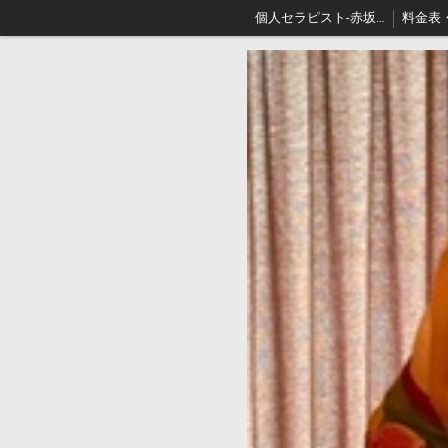
個人セラピスト-赤坂､出張リンパマッサージはアロマセジュール東京