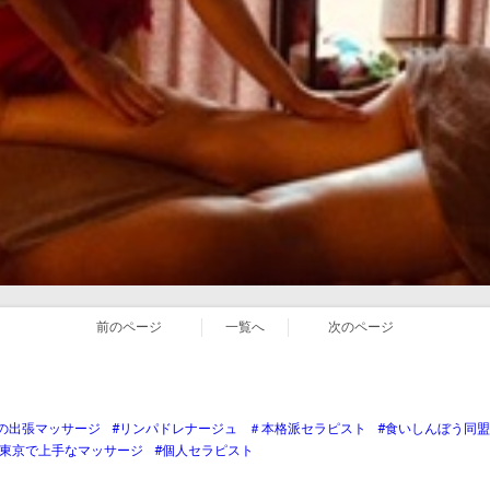
前のページ
一覧へ
次のページ
の出張マッサージ
#リンパドレナージュ
＃本格派セラピスト
#食いしんぼう同盟
#東京で上手なマッサージ
#個人セラピスト