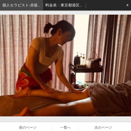
»
個人セラピスト-赤坂､出張リンパマッサージはアロマセジュール東京
料金表・東京都港区－本格派出張アロマオイルマッサージはセジュールへ
セジュールオーナーセラピスト健康ブログ
東京都港区赤坂・地名の由来
前のページ
一覧へ
次のページ